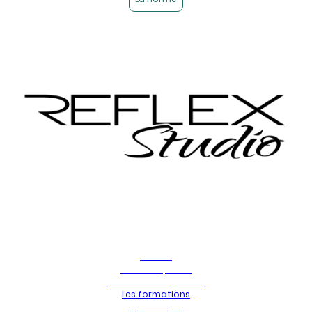
32 rue Dode
38500 Voiron
09 80 47 22 74
Accueil
Le studio photo
Nos services photos
Les formations
Qui suis-je ?